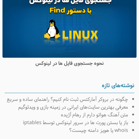
نحوه جستجوی فایل ها در لینوکس
وشته‌های تازه
چگونه در بروکر آمارکتس ثبت نام کنیم؟ راهنمای ساده و سریع
معرفی بهترین سایت‌های ایرانی در زمینه بازی و ویدئوگیم
متن آهنگ هواتو دارم از رهام آژیده
باز یا بستن پورت ها در سرور لینوکس توسط iptables
whois یا هویز دامنه چیست؟