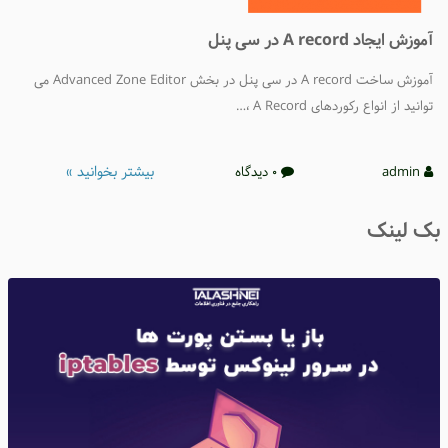
موزش ایجاد A record در سی پنل
آموزش ساخت A record در سی پنل در بخش Advanced Zone Editor می
وانید از انواع رکوردهای A Record ،…
بیشتر بخوانید »
admin
0 دیدگاه
ک لینک