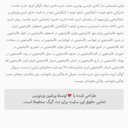
ولین انیمیشن ساز آنلاین فارسی
بهترین سایت خرید دامین
ترفند گوگل کروم
خرید هاست
شتراکی
دانلود فیلم ۱۰ گیگابایتی
دانلود فیلم ۱۰ گیگابایتی تنها در ۱۰ ثانیه!
دلایل کندی وای‌فای و
اهکارهایی برای بهبود آن
راهنمای خرید دامنه (خرید دامین)
راهنمایی خرید هاست
روش خرید
امین com
ساخت انیمیشن دو بعدی
فیلم ۱۰ گیگابایتی
قالیشویی اصفهان
قالیشویی ایران
شهد
قالیشویی ایران مهر
قالیشویی تهران
قالیشویی در اصفهان
قالیشویی در اهواز
قالیشویی
ر تبریز
قالیشویی در تهرانسر
قالیشویی در تهرانپارس
قالیشویی در رشت
قالیشویی در سعادت
باد
قالیشویی در شرق تهران
قالیشویی در شمال تهران
قالیشویی در شهرری
قالیشویی در
هریار
قالیشویی در قم
قالیشویی در مشهد
قالیشویی در منزل
قالیشویی در پرند
قالیشویی در
ونک
قالیشویی در کرج
قالیشویی در کیش
قالیشویی شیراز
قالیشویی فرش قرمز
قالیشویی قم
الیشویی نارمک
قالیشویی کرج
مایکروسافت ۹۹ وبسایت «هکرهای ایرانی» را بست
مرورگر
وگل کروم
مشاوره برای خرید هاست
معرفی 5 پلاگین برتر فتوشاپ برای عکاسان حرفه‌ای
نصب
لاگین فتوشاپ
پلاگین فتوشاپ چیست
طراحی شده با
توسط
پرشین وردپرس
تمامی حقوق این سایت برای نت گیگ محفوظ است.