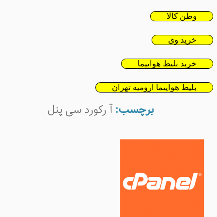
وطن کالا
خرید وی
خرید بلیط هواپیما
بلیط هواپیما ارومیه تهران
برچسب:
آ رکورد سی پنل