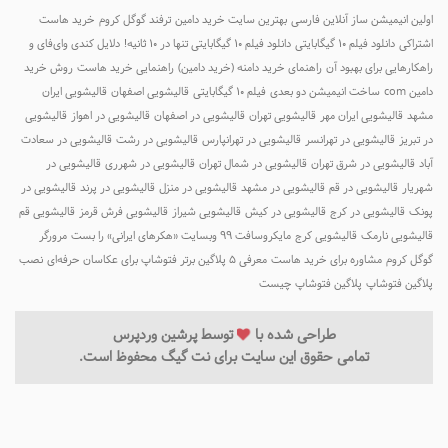
ولین انیمیشن ساز آنلاین فارسی
بهترین سایت خرید دامین
ترفند گوگل کروم
خرید هاست
شتراکی
دانلود فیلم ۱۰ گیگابایتی
دانلود فیلم ۱۰ گیگابایتی تنها در ۱۰ ثانیه!
دلایل کندی وای‌فای و
اهکارهایی برای بهبود آن
راهنمای خرید دامنه (خرید دامین)
راهنمایی خرید هاست
روش خرید
امین com
ساخت انیمیشن دو بعدی
فیلم ۱۰ گیگابایتی
قالیشویی اصفهان
قالیشویی ایران
شهد
قالیشویی ایران مهر
قالیشویی تهران
قالیشویی در اصفهان
قالیشویی در اهواز
قالیشویی
ر تبریز
قالیشویی در تهرانسر
قالیشویی در تهرانپارس
قالیشویی در رشت
قالیشویی در سعادت
باد
قالیشویی در شرق تهران
قالیشویی در شمال تهران
قالیشویی در شهرری
قالیشویی در
هریار
قالیشویی در قم
قالیشویی در مشهد
قالیشویی در منزل
قالیشویی در پرند
قالیشویی در
ونک
قالیشویی در کرج
قالیشویی در کیش
قالیشویی شیراز
قالیشویی فرش قرمز
قالیشویی قم
الیشویی نارمک
قالیشویی کرج
مایکروسافت ۹۹ وبسایت «هکرهای ایرانی» را بست
مرورگر
وگل کروم
مشاوره برای خرید هاست
معرفی 5 پلاگین برتر فتوشاپ برای عکاسان حرفه‌ای
نصب
لاگین فتوشاپ
پلاگین فتوشاپ چیست
طراحی شده با
توسط
پرشین وردپرس
تمامی حقوق این سایت برای نت گیگ محفوظ است.