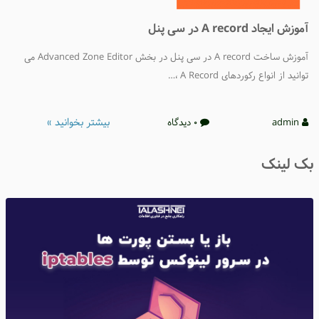
موزش ایجاد A record در سی پنل
آموزش ساخت A record در سی پنل در بخش Advanced Zone Editor می
وانید از انواع رکوردهای A Record ،…
بیشتر بخوانید »
admin
0 دیدگاه
ک لینک