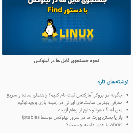
نحوه جستجوی فایل ها در لینوکس
وشته‌های تازه
چگونه در بروکر آمارکتس ثبت نام کنیم؟ راهنمای ساده و سریع
معرفی بهترین سایت‌های ایرانی در زمینه بازی و ویدئوگیم
متن آهنگ هواتو دارم از رهام آژیده
باز یا بستن پورت ها در سرور لینوکس توسط iptables
whois یا هویز دامنه چیست؟