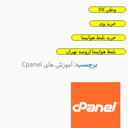
وطن کالا
خرید وی
خرید بلیط هواپیما
بلیط هواپیما ارومیه تهران
برچسب:
آموزش های Cpanel