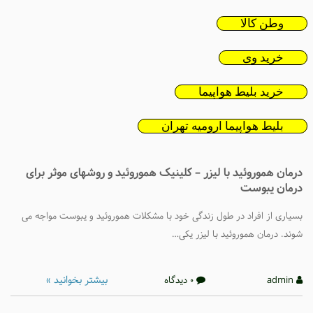
وطن کالا
خرید وی
خرید بلیط هواپیما
بلیط هواپیما ارومیه تهران
درمان هموروئید با لیزر – کلینیک هموروئید و روشهای موثر برای
درمان یبوست
بسیاری از افراد در طول زندگی خود با مشکلات هموروئید و یبوست مواجه می
شوند. درمان هموروئید با لیزر یکی…
بیشتر بخوانید »
admin
0 دیدگاه