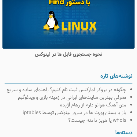
نحوه جستجوی فایل ها در لینوکس
نوشته‌های تازه
چگونه در بروکر آمارکتس ثبت نام کنیم؟ راهنمای ساده و سریع
معرفی بهترین سایت‌های ایرانی در زمینه بازی و ویدئوگیم
متن آهنگ هواتو دارم از رهام آژیده
باز یا بستن پورت ها در سرور لینوکس توسط iptables
whois یا هویز دامنه چیست؟
دسته‌ها