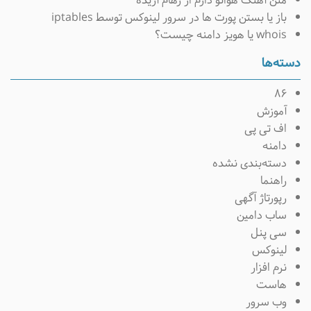
متن آهنگ هواتو دارم از رهام آژیده
باز یا بستن پورت ها در سرور لینوکس توسط iptables
whois یا هویز دامنه چیست؟
سته‌ها
۸۶
آموزش
اف تی پی
دامنه
دسته‌بندی نشده
راهنما
رپورتاژ آگهی
ساب دامین
سی پنل
لینوکس
نرم افزار
هاست
وب سرور