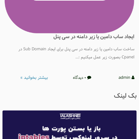
یجاد ساب دامین یا زیر دامنه در سی پنل
ساخت ساب دامین یا زیر دامنه در سی پنل برای ایجاد Sub Domain در
Cpane بصورت زیر عمل میکنیم :…
بیشتر بخوانید »
admin
0 دیدگاه
ک لینک