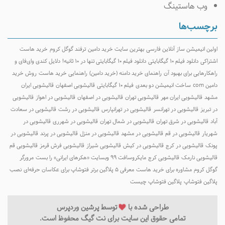
وب هاستینگ
رچسب‌ها
ولین انیمیشن ساز آنلاین فارسی
بهترین سایت خرید دامین
ترفند گوگل کروم
خرید هاست
شتراکی
دانلود فیلم ۱۰ گیگابایتی
دانلود فیلم ۱۰ گیگابایتی تنها در ۱۰ ثانیه!
دلایل کندی وای‌فای و
اهکارهایی برای بهبود آن
راهنمای خرید دامنه (خرید دامین)
راهنمایی خرید هاست
روش خرید
امین com
ساخت انیمیشن دو بعدی
فیلم ۱۰ گیگابایتی
قالیشویی اصفهان
قالیشویی ایران
شهد
قالیشویی ایران مهر
قالیشویی تهران
قالیشویی در اصفهان
قالیشویی در اهواز
قالیشویی
ر تبریز
قالیشویی در تهرانسر
قالیشویی در تهرانپارس
قالیشویی در رشت
قالیشویی در سعادت
باد
قالیشویی در شرق تهران
قالیشویی در شمال تهران
قالیشویی در شهرری
قالیشویی در
هریار
قالیشویی در قم
قالیشویی در مشهد
قالیشویی در منزل
قالیشویی در پرند
قالیشویی در
ونک
قالیشویی در کرج
قالیشویی در کیش
قالیشویی شیراز
قالیشویی فرش قرمز
قالیشویی قم
الیشویی نارمک
قالیشویی کرج
مایکروسافت ۹۹ وبسایت «هکرهای ایرانی» را بست
مرورگر
وگل کروم
مشاوره برای خرید هاست
معرفی 5 پلاگین برتر فتوشاپ برای عکاسان حرفه‌ای
نصب
لاگین فتوشاپ
پلاگین فتوشاپ چیست
طراحی شده با
توسط
پرشین وردپرس
تمامی حقوق این سایت برای نت گیگ محفوظ است.