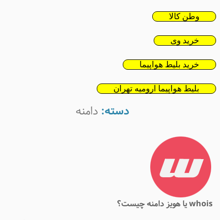
وطن کالا
خرید وی
خرید بلیط هواپیما
بلیط هواپیما ارومیه تهران
دسته:
دامنه
whoi یا هویز دامنه چیست؟