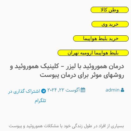
وطن کالا
خرید وی
خرید بلیط هواپیما
بلیط هواپیما ارومیه تهران
درمان هموروئید با لیزر – کلینیک هموروئید و
روشهای موثر برای درمان یبوست
admin
آگوست 22, 2024
اشتراک
گذاری در
تلگرام
بسیاری از افراد در طول زندگی خود با مشکلات هموروئید و یبوست