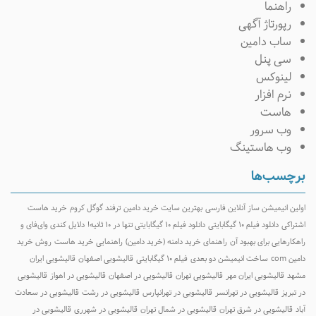
راهنما
رپورتاژ آگهی
ساب دامین
سی پنل
لینوکس
نرم افزار
هاست
وب سرور
وب هاستینگ
برچسب‌ها
اولین انیمیشن ساز آنلاین فارسی
بهترین سایت خرید دامین
ترفند گوگل کروم
خرید هاست
اشتراکی
دانلود فیلم ۱۰ گیگابایتی
دانلود فیلم ۱۰ گیگابایتی تنها در ۱۰ ثانیه!
دلایل کندی وای‌فای و
راهکارهایی برای بهبود آن
راهنمای خرید دامنه (خرید دامین)
راهنمایی خرید هاست
روش خرید
دامین com
ساخت انیمیشن دو بعدی
فیلم ۱۰ گیگابایتی
قالیشویی اصفهان
قالیشویی ایران
مشهد
قالیشویی ایران مهر
قالیشویی تهران
قالیشویی در اصفهان
قالیشویی در اهواز
قالیشویی
در تبریز
قالیشویی در تهرانسر
قالیشویی در تهرانپارس
قالیشویی در رشت
قالیشویی در سعادت
آباد
قالیشویی در شرق تهران
قالیشویی در شمال تهران
قالیشویی در شهرری
قالیشویی در