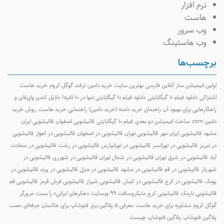
نرم افزار
هاست
وب سرور
وب هاستینگ
برچسب‌ها
اولین انیمیشن ساز آنلاین فارسی
بهترین سایت خرید دامین
ترفند گوگل کروم
خرید هاست
اشتراکی
دانلود فیلم ۱۰ گیگابایتی
دانلود فیلم ۱۰ گیگابایتی تنها در ۱۰ ثانیه!
دلایل کندی وای‌فای و
راهکارهایی برای بهبود آن
راهنمای خرید دامنه (خرید دامین)
راهنمایی خرید هاست
روش خرید
دامین com
ساخت انیمیشن دو بعدی
فیلم ۱۰ گیگابایتی
قالیشویی اصفهان
قالیشویی ایران
مشهد
قالیشویی ایران مهر
قالیشویی تهران
قالیشویی در اصفهان
قالیشویی در اهواز
قالیشویی
در تبریز
قالیشویی در تهرانسر
قالیشویی در تهرانپارس
قالیشویی در رشت
قالیشویی در سعادت
آباد
قالیشویی در شرق تهران
قالیشویی در شمال تهران
قالیشویی در شهرری
قالیشویی در
شهریار
قالیشویی در قم
قالیشویی در مشهد
قالیشویی در منزل
قالیشویی در پرند
قالیشویی در
پونک
قالیشویی در کرج
قالیشویی در کیش
قالیشویی شیراز
قالیشویی فرش قرمز
قالیشویی قم
قالیشویی نارمک
قالیشویی کرج
مایکروسافت ۹۹ وبسایت «هکرهای ایرانی» را بست
مرورگر
گوگل کروم
مشاوره برای خرید هاست
معرفی 5 پلاگین برتر فتوشاپ برای عکاسان حرفه‌ای
نصب
پلاگین فتوشاپ
پلاگین فتوشاپ چیست