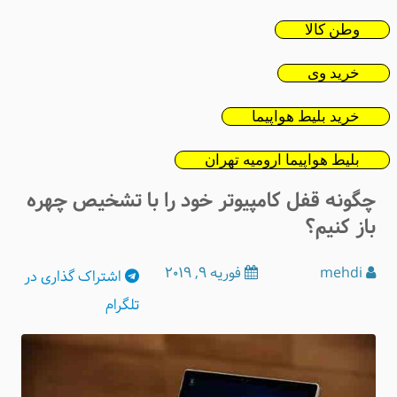
وطن کالا
خرید وی
خرید بلیط هواپیما
بلیط هواپیما ارومیه تهران
چگونه قفل کامپیوتر خود را با تشخیص چهره
باز کنیم؟
mehdi
فوریه 9, 2019
اشتراک
گذاری در
تلگرام