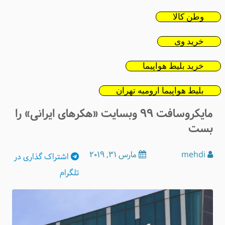
وطن کالا
خرید وی
خرید بلیط هواپیما
بلیط هواپیما ارومیه تهران
مایکروسافت ۹۹ وبسایت «هکرهای ایرانی» را
بست
mehdi
مارس 31, 2019
اشتراک
گذاری در
تلگرام