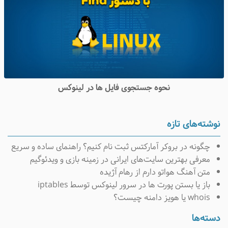
نحوه جستجوی فایل ها در لینوکس
نوشته‌های تازه
چگونه در بروکر آمارکتس ثبت نام کنیم؟ راهنمای ساده و سریع
معرفی بهترین سایت‌های ایرانی در زمینه بازی و ویدئوگیم
متن آهنگ هواتو دارم از رهام آژیده
باز یا بستن پورت ها در سرور لینوکس توسط iptables
whois یا هویز دامنه چیست؟
دسته‌ها