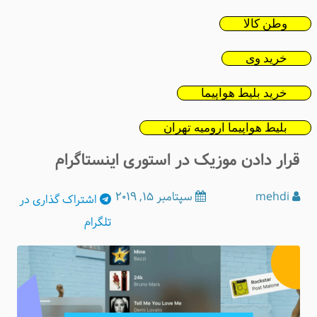
وطن کالا
خرید وی
خرید بلیط هواپیما
بلیط هواپیما ارومیه تهران
قرار دادن موزیک در استوری اینستاگرام
mehdi
سپتامبر 15, 2019
اشتراک
گذاری در
تلگرام