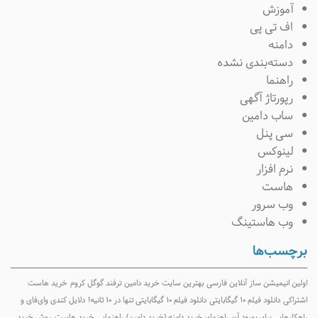
آموزش
اف تی پی
دامنه
دسته‌بندی نشده
راهنما
رپورتاژ آگهی
ساب دامین
سی پنل
لینوکس
نرم افزار
هاست
وب سرور
وب هاستینگ
برچسب‌ها
اولین انیمیشن ساز آنلاین فارسی
بهترین سایت خرید دامین
ترفند گوگل کروم
خرید هاست
اشتراکی
دانلود فیلم ۱۰ گیگابایتی
دانلود فیلم ۱۰ گیگابایتی تنها در ۱۰ ثانیه!
دلایل کندی وای‌فای و
راهکارهایی برای بهبود آن
راهنمای خرید دامنه (خرید دامین)
راهنمایی خرید هاست
روش خرید