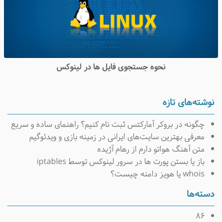
نحوه جستجوی فایل ها در لینوکس
نوشته‌های تازه
چگونه در بروکر آمارکتس ثبت نام کنیم؟ راهنمای ساده و سریع
معرفی بهترین سایت‌های ایرانی در زمینه بازی و ویدئوگیم
متن آهنگ هواتو دارم از رهام آژیده
باز یا بستن پورت ها در سرور لینوکس توسط iptables
whois یا هویز دامنه چیست؟
دسته‌ها
۸۶