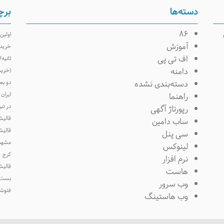
دسته‌ها
برچ
۸۶
اولین
آموزش
خرید 
اف تی پی
ثانیه!
دامنه
(خرید
دسته‌بندی نشده
دو بع
راهنما
ایران 
در تبر
رپورتاژ آگهی
قالیش
ساب دامین
قالیش
سی پنل
مشهد
لینوکس
کرج
ق
نرم افزار
قالیش
هاست
بست
وب سرور
فتوشا
وب هاستینگ