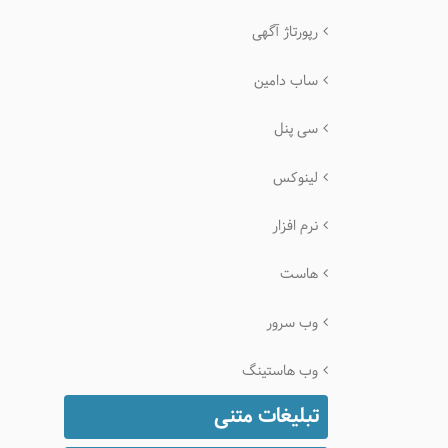
رپورتاژ آگهی
ساب دامین
سی پنل
لینوکس
نرم افزار
هاست
وب سرور
وب هاستینگ
تبلیغات متنی