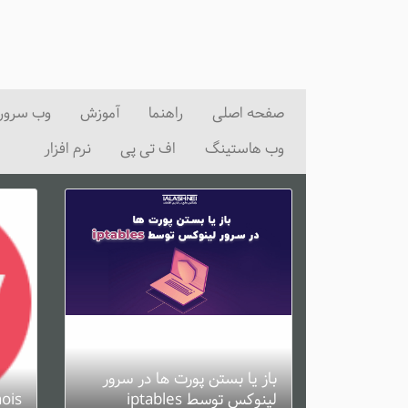
صفحه اصلی
راهنما
آموزش
وب سرور
وب هاستینگ
اف تی پی
نرم افزار
باز یا بستن پورت ها در سرور
لینوکس توسط iptables
whois یا هویز 