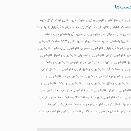
سب‌ها
 انیمیشن ساز آنلاین فارسی
بهترین سایت خرید دامین
ترفند گوگل کروم
هاست اشتراکی
دانلود فیلم ۱۰ گیگابایتی
دانلود فیلم ۱۰ گیگابایتی تنها در ۱۰
دلایل کندی وای‌فای و راهکارهایی برای بهبود آن
راهنمای خرید دامنه
 دامین)
راهنمایی خرید هاست
روش خرید دامین com
ساخت انیمیشن
دی
فیلم ۱۰ گیگابایتی
قالیشویی اصفهان
قالیشویی ایران مشهد
قالیشویی
مهر
قالیشویی تهران
قالیشویی در اصفهان
قالیشویی در اهواز
قالیشویی
یز
قالیشویی در تهرانسر
قالیشویی در تهرانپارس
قالیشویی در رشت
ویی در سعادت آباد
قالیشویی در شرق تهران
قالیشویی در شمال تهران
ویی در شهرری
قالیشویی در شهریار
قالیشویی در قم
قالیشویی در
قالیشویی در منزل
قالیشویی در پرند
قالیشویی در پونک
قالیشویی در
الیشویی در کیش
قالیشویی شیراز
قالیشویی فرش قرمز
قالیشویی قم
ویی نارمک
قالیشویی کرج
مایکروسافت ۹۹ وبسایت «هکرهای ایرانی» را
مرورگر گوگل کروم
مشاوره برای خرید هاست
معرفی 5 پلاگین برتر
پ برای عکاسان حرفه‌ای
نصب پلاگین فتوشاپ
پلاگین فتوشاپ چیست