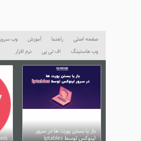
صفحه اصلی
راهنما
آموزش
وب سرور
وب هاستینگ
اف تی پی
نرم افزار
باز یا بستن پورت ها در سرور
لینوکس توسط iptables
whois یا هویز 