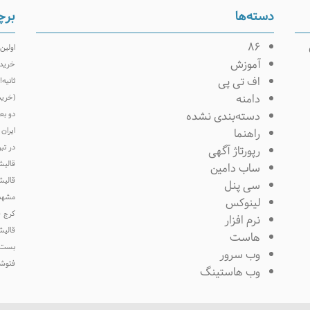
دسته‌ها
برچ
۸۶
اولین
آموزش
خرید 
اف تی پی
ثانیه!
دامنه
(خرید
دسته‌بندی نشده
دو بع
راهنما
ایران 
در تبر
رپورتاژ آگهی
قالیش
ساب دامین
قالیش
سی پنل
مشهد
لینوکس
کرج
ق
نرم افزار
قالیش
هاست
بست
وب سرور
فتوشا
وب هاستینگ