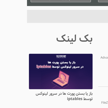
ژانویه 3, 2025
0 دیدگاه
بک لینک
Advanced Zone
باز یا بستن پورت ها در سرور لینوکس
توسط iptables
‌FileZilla برای آپلود فایل بر روی سرور FileZilla