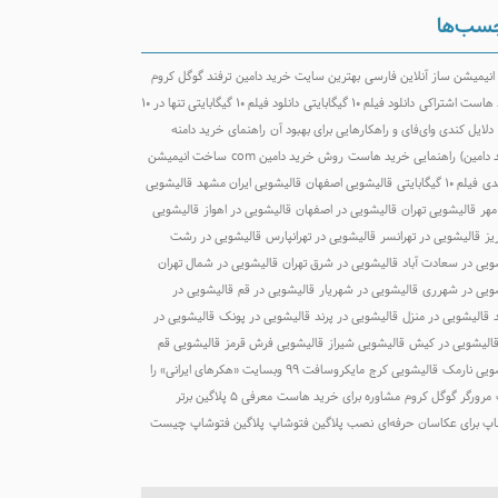
سب‌ها
 انیمیشن ساز آنلاین فارسی
بهترین سایت خرید دامین
ترفند گوگل کروم
هاست اشتراکی
دانلود فیلم ۱۰ گیگابایتی
دانلود فیلم ۱۰ گیگابایتی تنها در ۱۰
دلایل کندی وای‌فای و راهکارهایی برای بهبود آن
راهنمای خرید دامنه
 دامین)
راهنمایی خرید هاست
روش خرید دامین com
ساخت انیمیشن
دی
فیلم ۱۰ گیگابایتی
قالیشویی اصفهان
قالیشویی ایران مشهد
قالیشویی
مهر
قالیشویی تهران
قالیشویی در اصفهان
قالیشویی در اهواز
قالیشویی
یز
قالیشویی در تهرانسر
قالیشویی در تهرانپارس
قالیشویی در رشت
ویی در سعادت آباد
قالیشویی در شرق تهران
قالیشویی در شمال تهران
ویی در شهرری
قالیشویی در شهریار
قالیشویی در قم
قالیشویی در
قالیشویی در منزل
قالیشویی در پرند
قالیشویی در پونک
قالیشویی در
الیشویی در کیش
قالیشویی شیراز
قالیشویی فرش قرمز
قالیشویی قم
ویی نارمک
قالیشویی کرج
مایکروسافت ۹۹ وبسایت «هکرهای ایرانی» را
مرورگر گوگل کروم
مشاوره برای خرید هاست
معرفی 5 پلاگین برتر
پ برای عکاسان حرفه‌ای
نصب پلاگین فتوشاپ
پلاگین فتوشاپ چیست