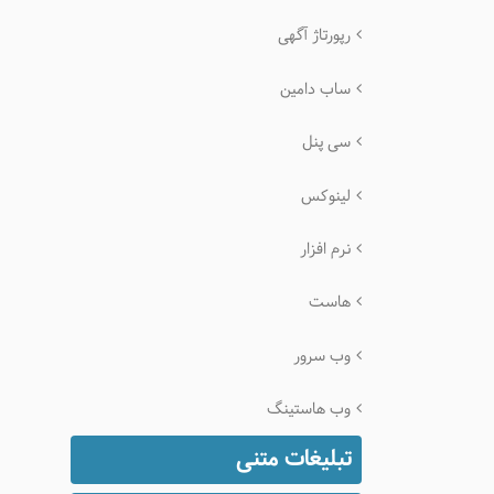
رپورتاژ آگهی
ساب دامین
سی پنل
لینوکس
نرم افزار
هاست
وب سرور
وب هاستینگ
تبلیغات متنی