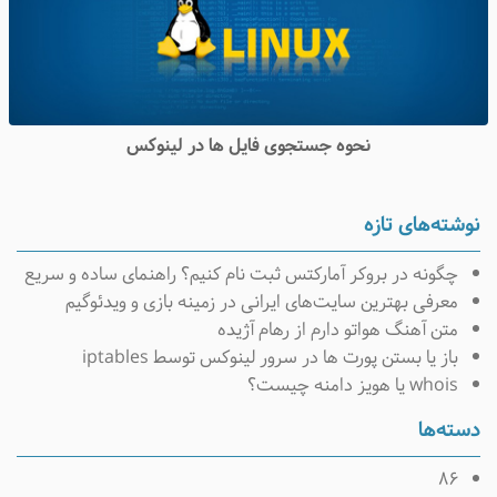
نحوه جستجوی فایل ها در لینوکس
وشته‌های تازه
چگونه در بروکر آمارکتس ثبت نام کنیم؟ راهنمای ساده و سریع
معرفی بهترین سایت‌های ایرانی در زمینه بازی و ویدئوگیم
متن آهنگ هواتو دارم از رهام آژیده
باز یا بستن پورت ها در سرور لینوکس توسط iptables
whois یا هویز دامنه چیست؟
سته‌ها
۸۶