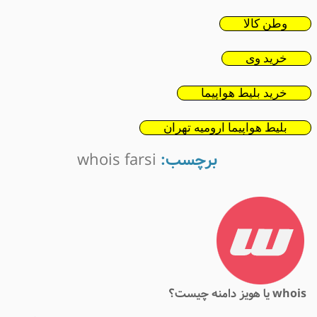
وطن کالا
خرید وی
خرید بلیط هواپیما
بلیط هواپیما ارومیه تهران
برچسب:
whois farsi
whoi یا هویز دامنه چیست؟