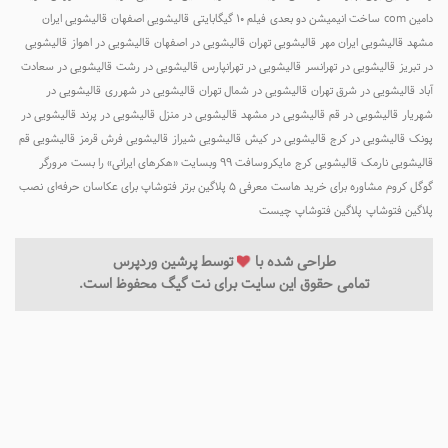
امین com
ساخت انیمیشن دو بعدی
فیلم ۱۰ گیگابایتی
قالیشویی اصفهان
قالیشویی ایران
شهد
قالیشویی ایران مهر
قالیشویی تهران
قالیشویی در اصفهان
قالیشویی در اهواز
قالیشویی
ر تبریز
قالیشویی در تهرانسر
قالیشویی در تهرانپارس
قالیشویی در رشت
قالیشویی در سعادت
باد
قالیشویی در شرق تهران
قالیشویی در شمال تهران
قالیشویی در شهرری
قالیشویی در
هریار
قالیشویی در قم
قالیشویی در مشهد
قالیشویی در منزل
قالیشویی در پرند
قالیشویی در
ونک
قالیشویی در کرج
قالیشویی در کیش
قالیشویی شیراز
قالیشویی فرش قرمز
قالیشویی قم
الیشویی نارمک
قالیشویی کرج
مایکروسافت ۹۹ وبسایت «هکرهای ایرانی» را بست
مرورگر
وگل کروم
مشاوره برای خرید هاست
معرفی 5 پلاگین برتر فتوشاپ برای عکاسان حرفه‌ای
نصب
لاگین فتوشاپ
پلاگین فتوشاپ چیست
طراحی شده با
توسط
پرشین وردپرس
تمامی حقوق این سایت برای نت گیگ محفوظ است.