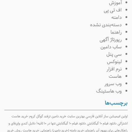
آموزش
اف تی پی
دامنه
دسته‌بندی نشده
راهنما
رپورتاژ آگهی
ساب دامین
سی پنل
لینوکس
نرم افزار
هاست
وب سرور
وب هاستینگ
رچسب‌ها
ولین انیمیشن ساز آنلاین فارسی
بهترین سایت خرید دامین
ترفند گوگل کروم
خرید هاست
شتراکی
دانلود فیلم ۱۰ گیگابایتی
دانلود فیلم ۱۰ گیگابایتی تنها در ۱۰ ثانیه!
دلایل کندی وای‌فای و
اهکارهایی برای بهبود آن
راهنمای خرید دامنه (خرید دامین)
راهنمایی خرید هاست
روش خرید