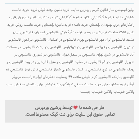
ولین انیمیشن ساز آنلاین فارسی
بهترین سایت خرید دامین
ترفند گوگل کروم
خرید هاست
شتراکی
دانلود فیلم ۱۰ گیگابایتی
دانلود فیلم ۱۰ گیگابایتی تنها در ۱۰ ثانیه!
دلایل کندی وای‌فای و
اهکارهایی برای بهبود آن
راهنمای خرید دامنه (خرید دامین)
راهنمایی خرید هاست
روش خرید
امین com
ساخت انیمیشن دو بعدی
فیلم ۱۰ گیگابایتی
قالیشویی اصفهان
قالیشویی ایران
شهد
قالیشویی ایران مهر
قالیشویی تهران
قالیشویی در اصفهان
قالیشویی در اهواز
قالیشویی
ر تبریز
قالیشویی در تهرانسر
قالیشویی در تهرانپارس
قالیشویی در رشت
قالیشویی در سعادت
باد
قالیشویی در شرق تهران
قالیشویی در شمال تهران
قالیشویی در شهرری
قالیشویی در
هریار
قالیشویی در قم
قالیشویی در مشهد
قالیشویی در منزل
قالیشویی در پرند
قالیشویی در
ونک
قالیشویی در کرج
قالیشویی در کیش
قالیشویی شیراز
قالیشویی فرش قرمز
قالیشویی قم
الیشویی نارمک
قالیشویی کرج
مایکروسافت ۹۹ وبسایت «هکرهای ایرانی» را بست
مرورگر
وگل کروم
مشاوره برای خرید هاست
معرفی 5 پلاگین برتر فتوشاپ برای عکاسان حرفه‌ای
نصب
لاگین فتوشاپ
پلاگین فتوشاپ چیست
طراحی شده با
توسط
پرشین وردپرس
تمامی حقوق این سایت برای نت گیگ محفوظ است.