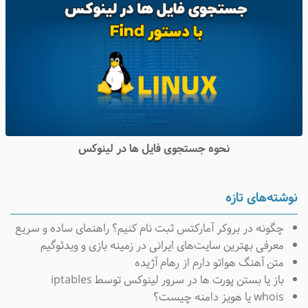
نحوه جستجوی فایل ها در لینوکس
وشته‌های تازه
چگونه در بروکر آمارکتس ثبت نام کنیم؟ راهنمای ساده و سریع
معرفی بهترین سایت‌های ایرانی در زمینه بازی و ویدئوگیم
متن آهنگ هواتو دارم از رهام آژیده
باز یا بستن پورت ها در سرور لینوکس توسط iptables
whois یا هویز دامنه چیست؟