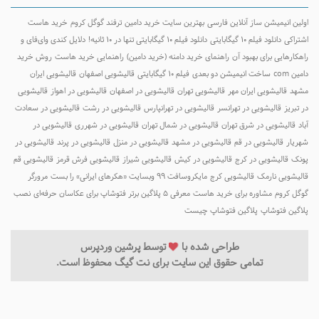
ولین انیمیشن ساز آنلاین فارسی
بهترین سایت خرید دامین
ترفند گوگل کروم
خرید هاست
شتراکی
دانلود فیلم ۱۰ گیگابایتی
دانلود فیلم ۱۰ گیگابایتی تنها در ۱۰ ثانیه!
دلایل کندی وای‌فای و
اهکارهایی برای بهبود آن
راهنمای خرید دامنه (خرید دامین)
راهنمایی خرید هاست
روش خرید
امین com
ساخت انیمیشن دو بعدی
فیلم ۱۰ گیگابایتی
قالیشویی اصفهان
قالیشویی ایران
شهد
قالیشویی ایران مهر
قالیشویی تهران
قالیشویی در اصفهان
قالیشویی در اهواز
قالیشویی
ر تبریز
قالیشویی در تهرانسر
قالیشویی در تهرانپارس
قالیشویی در رشت
قالیشویی در سعادت
باد
قالیشویی در شرق تهران
قالیشویی در شمال تهران
قالیشویی در شهرری
قالیشویی در
هریار
قالیشویی در قم
قالیشویی در مشهد
قالیشویی در منزل
قالیشویی در پرند
قالیشویی در
ونک
قالیشویی در کرج
قالیشویی در کیش
قالیشویی شیراز
قالیشویی فرش قرمز
قالیشویی قم
الیشویی نارمک
قالیشویی کرج
مایکروسافت ۹۹ وبسایت «هکرهای ایرانی» را بست
مرورگر
وگل کروم
مشاوره برای خرید هاست
معرفی 5 پلاگین برتر فتوشاپ برای عکاسان حرفه‌ای
نصب
لاگین فتوشاپ
پلاگین فتوشاپ چیست
طراحی شده با
توسط
پرشین وردپرس
تمامی حقوق این سایت برای نت گیگ محفوظ است.