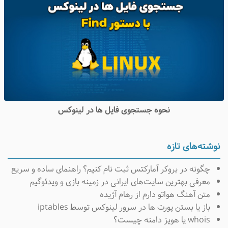
نحوه جستجوی فایل ها در لینوکس
وشته‌های تازه
چگونه در بروکر آمارکتس ثبت نام کنیم؟ راهنمای ساده و سریع
معرفی بهترین سایت‌های ایرانی در زمینه بازی و ویدئوگیم
متن آهنگ هواتو دارم از رهام آژیده
باز یا بستن پورت ها در سرور لینوکس توسط iptables
whois یا هویز دامنه چیست؟