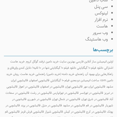
ساب دامین
سی پنل
لینوکس
نرم افزار
هاست
وب سرور
وب هاستینگ
رچسب‌ها
ولین انیمیشن ساز آنلاین فارسی
بهترین سایت خرید دامین
ترفند گوگل کروم
خرید هاست
شتراکی
دانلود فیلم ۱۰ گیگابایتی
دانلود فیلم ۱۰ گیگابایتی تنها در ۱۰ ثانیه!
دلایل کندی وای‌فای و
اهکارهایی برای بهبود آن
راهنمای خرید دامنه (خرید دامین)
راهنمایی خرید هاست
روش خرید
امین com
ساخت انیمیشن دو بعدی
فیلم ۱۰ گیگابایتی
قالیشویی اصفهان
قالیشویی ایران
شهد
قالیشویی ایران مهر
قالیشویی تهران
قالیشویی در اصفهان
قالیشویی در اهواز
قالیشویی
ر تبریز
قالیشویی در تهرانسر
قالیشویی در تهرانپارس
قالیشویی در رشت
قالیشویی در سعادت
باد
قالیشویی در شرق تهران
قالیشویی در شمال تهران
قالیشویی در شهرری
قالیشویی در
هریار
قالیشویی در قم
قالیشویی در مشهد
قالیشویی در منزل
قالیشویی در پرند
قالیشویی در
ونک
قالیشویی در کرج
قالیشویی در کیش
قالیشویی شیراز
قالیشویی فرش قرمز
قالیشویی قم