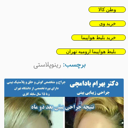
وطن کالا
خرید وی
خرید بلیط هواپیما
بلیط هواپیما ارومیه تهران
برچسب:
رینوپلاستی