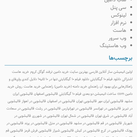
سی پنل
لینوکس
نرم افزار
هاست
وب سرور
وب هاستینگ
رچسب‌ها
ولین انیمیشن ساز آنلاین فارسی
بهترین سایت خرید دامین
ترفند گوگل کروم
خرید هاست
شتراکی
دانلود فیلم ۱۰ گیگابایتی
دانلود فیلم ۱۰ گیگابایتی تنها در ۱۰ ثانیه!
دلایل کندی وای‌فای و
اهکارهایی برای بهبود آن
راهنمای خرید دامنه (خرید دامین)
راهنمایی خرید هاست
روش خرید
امین com
ساخت انیمیشن دو بعدی
فیلم ۱۰ گیگابایتی
قالیشویی اصفهان
قالیشویی ایران
شهد
قالیشویی ایران مهر
قالیشویی تهران
قالیشویی در اصفهان
قالیشویی در اهواز
قالیشویی
ر تبریز
قالیشویی در تهرانسر
قالیشویی در تهرانپارس
قالیشویی در رشت
قالیشویی در سعادت
باد
قالیشویی در شرق تهران
قالیشویی در شمال تهران
قالیشویی در شهرری
قالیشویی در
هریار
قالیشویی در قم
قالیشویی در مشهد
قالیشویی در منزل
قالیشویی در پرند
قالیشویی در
ونک
قالیشویی در کرج
قالیشویی در کیش
قالیشویی شیراز
قالیشویی فرش قرمز
قالیشویی قم